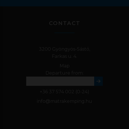
CONTACT
3200 Gyöngyös-Sástó,
Farkas u. 4.
Map
Departure from:
+36 37 574 002
(0-24)
info@matrakemping.hu