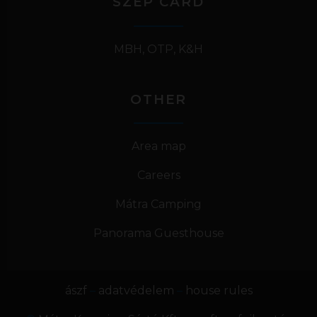
SZÉP CARD
MBH, OTP, K&H
OTHER
Area map
Careers
Mátra Camping
Panorama Guesthouse
ászf
–
adatvédelem
–
house rules