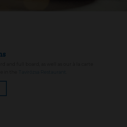
ns
rd and full board, as well as our à la carte
le in the
Tavirózsa Restaurant
.