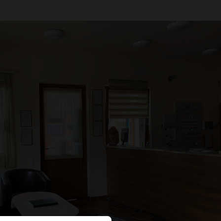
A sütikről
tosításához, valamint