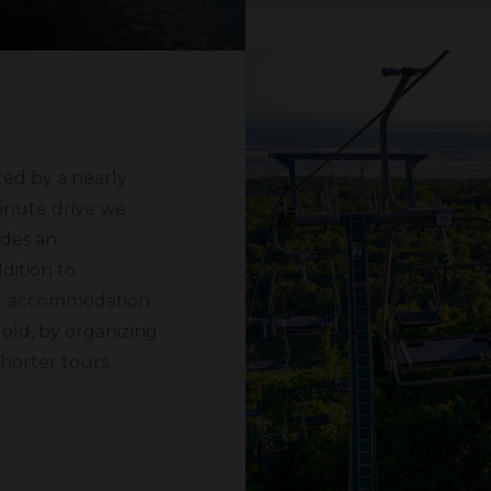
ed by a nearly
minute drive we
ides an
dition to
our accommodation
old, by organizing
shorter tours.