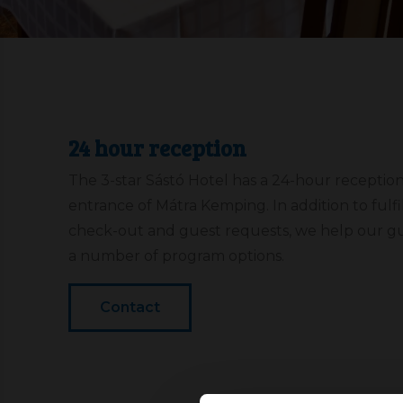
24 hour reception
The 3-star Sástó Hotel has a 24-hour reception
entrance of Mátra Kemping. In addition to fulfi
check-out and guest requests, we help our g
a number of program options.
Contact
Beleegyezés
Ez a weboldal sütiket haszn
Sütiket használunk a tartal