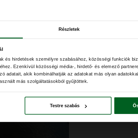
hez. Ezenkívül közösségi média-, hirdető- és elemező partner
zó adatait, akik kombinálhatják az adatokat más olyan adatokka
sznált más szolgáltatásokból gyűjtöttek.
Testre szabás
Ös
Experience g
A wide range of re
who like passive a
relaxation to extr
Adventure an