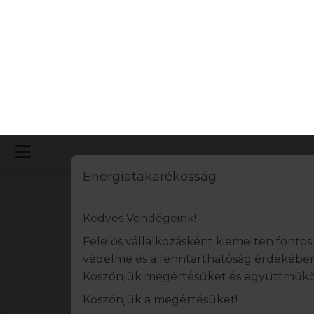
Energiatakarékosság
Kedves Vendégeink!
Felelős vállalkozásként kiemelten fonto
védelme és a fenntarthatóság érdekében
Köszönjük megértésüket és együttműkö
Köszönjük a megértésüket!
Üdvözlettel,
Our mission is to 
Mátra Kemping**** és Sástó Hotel*** csap