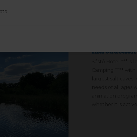
Introduction
Sástó Hotel *** is
Camping **** with
largest salt caves 
needs of all ages 
animation programs
whether it is activ