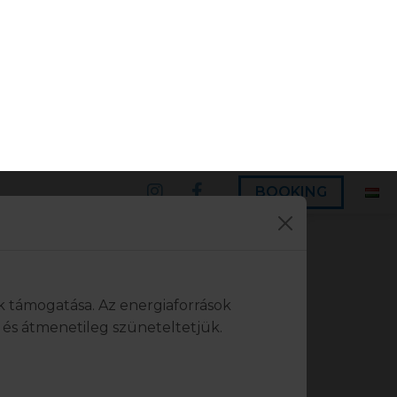
BOOKING
k támogatása. Az energiaforrások
és átmenetileg szüneteltetjük.
tions by preserving
Bezárás