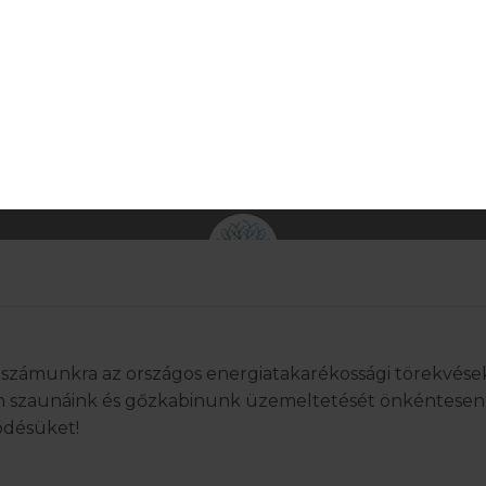
s számunkra az országos energiatakarékossági törekvése
About us
 szaunáink és gőzkabinunk üzemeltetését önkéntesen 
***
Sástó Hotel
désüket!
provide an unforgettable experience for all genera
ata
and transmitting local cultural and natural values.
Enquiry