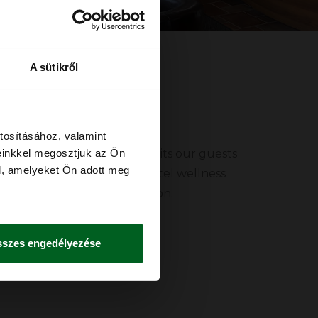
einkkel megosztjuk az Ön
l, amelyeket Ön adott meg
szes engedélyezése
uide
creational opportunities awaits our guests
nd active recreation, from hotel wellness
eme adventure park relaxation.
d fun