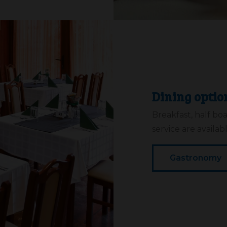
Dining optio
Breakfast, half boa
service are availab
Gastronomy