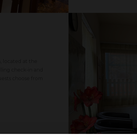
, located at the
lling check-in and
uests choose from
Részletek
ál
mak és hirdetések személyre szabásához, közösségi funkciók biz