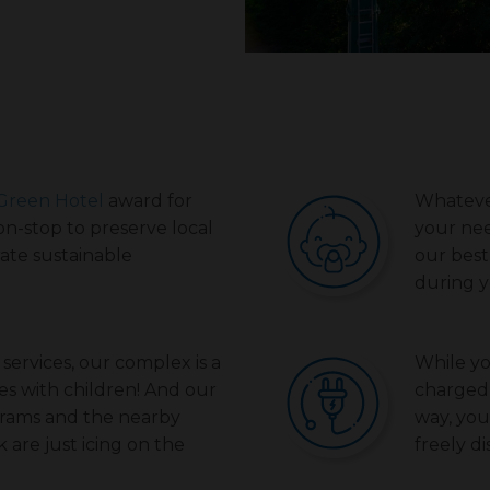
Green Hotel
award for
Whatever
n-stop to preserve local
your nee
ate sustainable
our bes
during y
 services, our complex is a
While you
ies with children! And our
charged a
grams and the nearby
way, you
are just icing on the
freely d