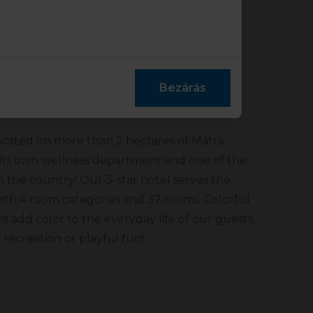
 located on more than 2 hectares of Mátra
 its own wellness department and one of the
in the country! Our 3-star hotel serves the
with 4 room categories and 37 rooms. Colorful
 add color to the everyday life of our guests,
e recreation or playful fun!