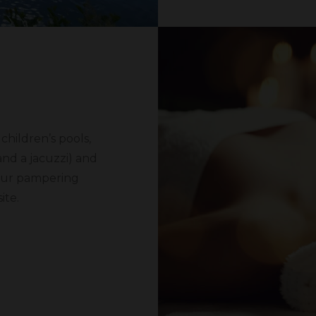
children’s pools,
and a jacuzzi) and
 Our pampering
ite.